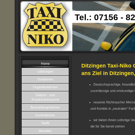
Tel.: 07156 - 8
Home
Ditzingen Taxi-Niko 
Leistungen
ans Ziel in Ditzingen
Taxifahrten
Deutschsprachige, freundlic
Flughafenfahrten
zuverlässige und ortskundige C
Dialyse - und
Krankentransporte
neueste Nichtraucher Merc
Bestrahlungsfahrten
und Kombis in „neutralen“ Far
Kurierdienste
wir bieten Ihnen sofortige V
Tarife
die für Sie bereit stehen
Aktuelles