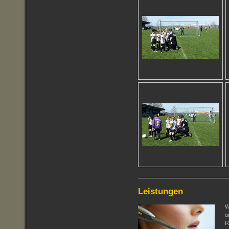
Leistungen
W
u
R