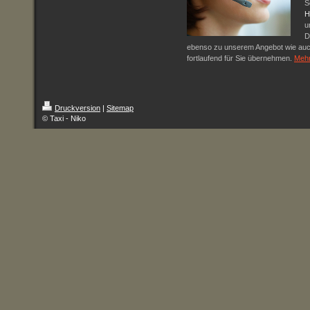
S
H
u
D
ebenso zu unserem Angebot wie auch 
fortlaufend für Sie übernehmen.
Meh
Druckversion
|
Sitemap
© Taxi - Niko