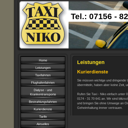
Tel.: 07156 - 8
Home
Leistungen
Leistungen
Kurierdienste
Taxifahrten
Sie müssen wichtige und dringende U
Flughafenfahrten
übermitteln, haben aber keine Zeit, u
Dialyse - und
Rufen Sie Taxi - Niko einfach unter 
Krankentransporte
0174 - 31 70 641 an. Wir sind blitz
Bestrahlungsfahrten
und bringen Sie ohne Umwege an Ort
Geheimhaltung immer vertrauen.
Kurierdienste
Tarife
Aktuelles