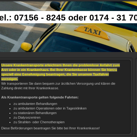
el.: 07156 - 8245 oder 0174 - 31 7
Unsere Krankentransporte erleichtern Ihnen die problemlose Anfahrt zum
Arzt oder in ein Krankenhaus. Bei Ihrer Krankenkasse können Sie hierzu
speziell eine Genehmigung beantragen, die Sie unserem Taxifahrer
vorzeigen.
Wir transportieren Sie dann bequem zur ärztlichen Versorgung und klären die
Zahlung direkt mit Ihrer Krankenkasse.
Als Krankentransporte gelten folgende Fahrten:
zu ambulanten Behandlungen
zu ambulanten Operationen oder in Tageskliniken
zu stationären Behandlungen
zu Dialysezentren
zu Strahlen- oder Chemotherapien
Diese Beförderungen beantragen Sie bitte bei Ihrer Krankenkasse!