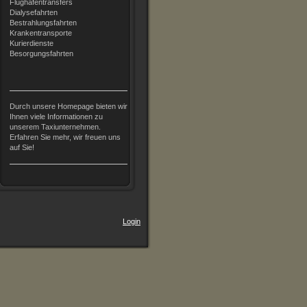
Flughafentransfers
Dialysefahrten
Bestrahlungsfahrten
Krankentransporte
Kurierdienste
Besorgungsfahrten
Durch unsere Homepage bieten wir
Ihnen viele Informationen zu
unserem Taxiunternehmen.
Erfahren Sie mehr, wir freuen uns
auf Sie!
Login